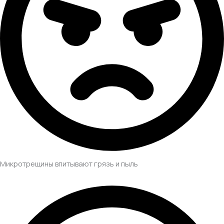
Микротрещины впитывают грязь и пыль