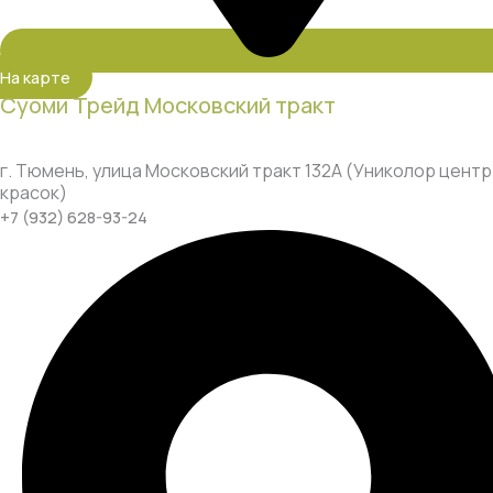
На карте
Суоми Трейд Московский тракт
г. Тюмень, улица Московский тракт 132А (Униколор центр
красок)
+7 (932) 628-93-24