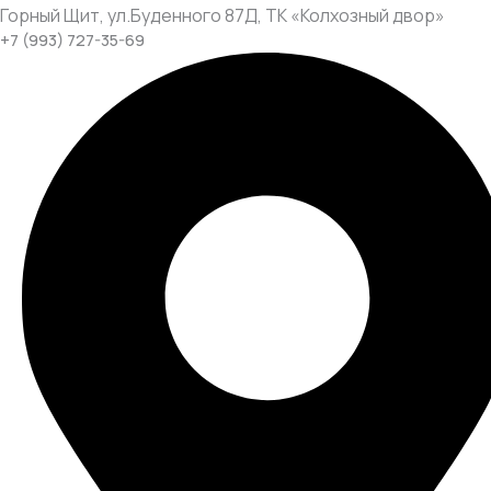
Горный Щит, ул.Буденного 87Д, ТК «Колхозный двор»
+7 (993) 727-35-69