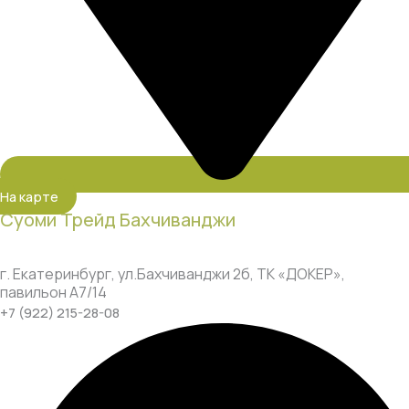
На карте
Суоми Трейд Бахчиванджи
г. Екатеринбург, ул.Бахчиванджи 2б, ТК «ДОКЕР»,
павильон А7/14
+7 (922) 215-28-08