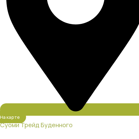
На карте
Суоми Трейд Буденного