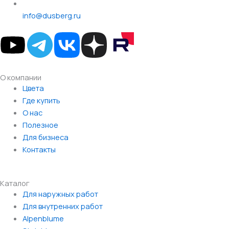
info@dusberg.ru
Y
o
О компании
u
Main
Цвета
Menu
Где купить
t
О нас
Полезное
u
Для бизнеса
Контакты
b
Каталог
e
Main
Для наружных работ
Menu
Для внутренних работ
Alpenblume