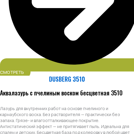
СМОТРЕТЬ
DUSBERG 3510
Аквалазурь с пчелиным воском бесцветная 3510
Лазурь для внутренних работ на основе пчелиного и
карнаубского воска. Без растворителя — практически без
запаха. Грязе- и влагоотталкивающее покрытие.
Антистатический эффект — не притягивает пыль. Идеальна для
спален и детских. Бесцветная база под колеровку в любой цвет