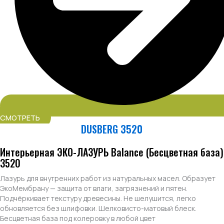
СМОТРЕТЬ
DUSBERG 3520
Интерьерная ЭКО-ЛАЗУРЬ Balance (Бесцветная база)
3520
Лазурь для внутренних работ из натуральных масел. Образует
ЭкоМембрану — защита от влаги, загрязнений и пятен.
Подчёркивает текстуру древесины. Не шелушится, легко
обновляется без шлифовки. Шелковисто-матовый блеск.
Бесцветная база под колеровку в любой цвет