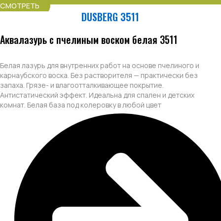
СМОТРЕТЬ
DUSBERG 3511
Аквалазурь с пчелиным воском белая 3511
Белая лазурь для внутренних работ на основе пчелиного и
карнаубского воска. Без растворителя — практически без
запаха. Грязе- и влагоотталкивающее покрытие.
Антистатический эффект. Идеальна для спален и детских
комнат. Белая база под колеровку в любой цвет